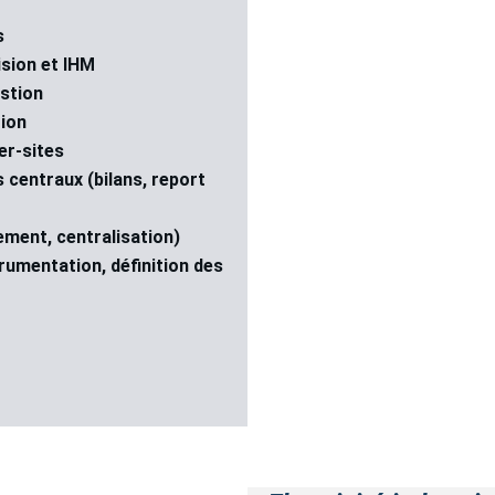
s
sion et IHM
stion
ion
er-sites
 centraux (bilans, report 
ement, centralisation)
umentation, définition des 