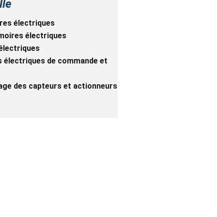
lle
res électriques 
oires électriques 
électriques 
ts électriques de commande et 
rage des capteurs et actionneurs